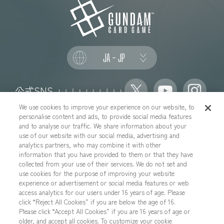
JA - JP
公式SNS
We use cookies to improve your experience on our website, to
personalise content and ads, to provide social media features
and to analyse our traffic. We share information about your
use of our website with our social media, advertising and
推奨環境について
お問い合わせ
analytics partners, who may combine it with other
information that you have provided to them or that they have
Cookies Settings
プライバシーポリシー
collected from your use of their services. We do not set and
プライバシーノーティス
use cookies for the purpose of improving your website
experience or advertisement or social media features or web
YouTubeガイドラインについて
地域を選択する
access analytics for our users under 16 years of age. Please
click “Reject All Cookies” if you are below the age of 16.
Please click “Accept All Cookies” if you are 16 years of age or
older, and accept all cookies. To customize your cookie