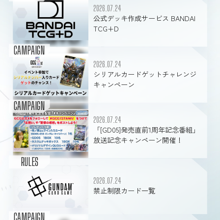
2026.07.24
公式デッキ作成サービス BANDAI
TCG+D
ルール・Q&A
CAMPAIGN
2026.07.24
ショップ
シリアルカードゲットチャレンジ
キャンペーン
CAMPAIGN
2026.07.24
「[GD05]発売直前1周年記念番組」
放送記念キャンペーン開催！
RULES
2026.07.24
禁止制限カード一覧
CAMPAIGN