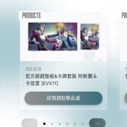
PRODUCTS
PR
2026.08.06
2
官方遊戲墊板&卡牌套裝 阿斯蘭＆
卡佳里 [EVX11]
詳情請點擊此處