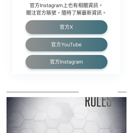
官方Instagram上也有相關資訊。
關注官方賬號，隨時了解最新資訊。
官方X
官方YouTube
官方Instagram
RULES