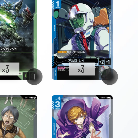
3
3
x
x