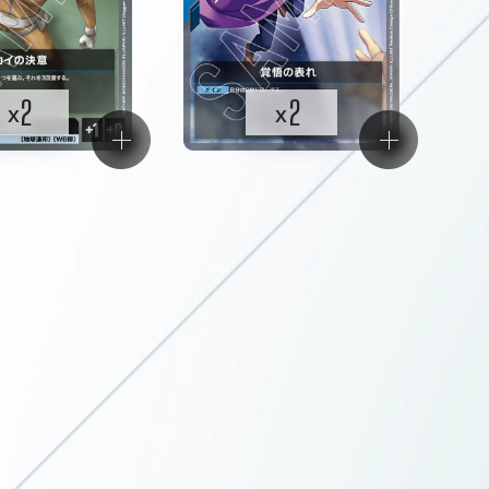
2
2
x
x