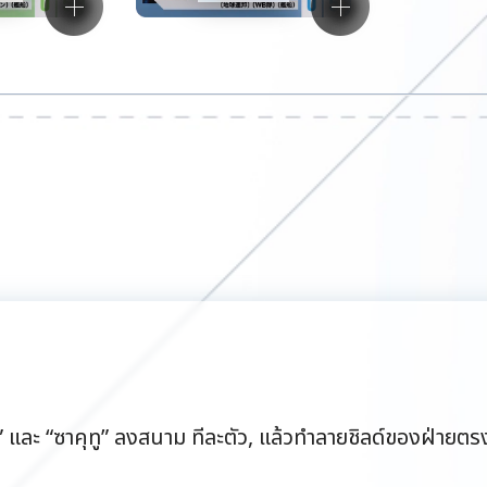
“จิม” และ “ซาคุทู” ลงสนาม ทีละตัว, แล้วทำลายชิลด์ของฝ่ายต