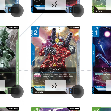
2
x
2
x