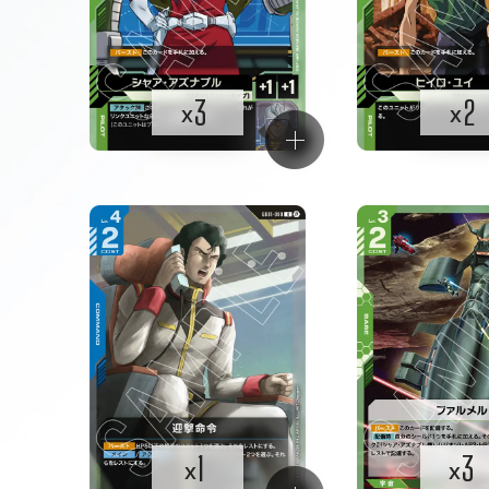
3
2
x
x
1
3
x
x