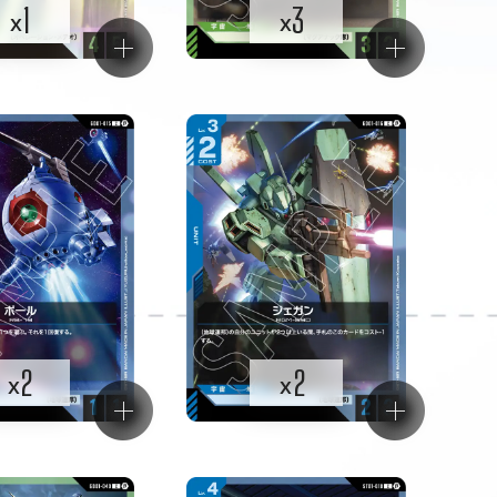
1
3
x
x
2
2
x
x