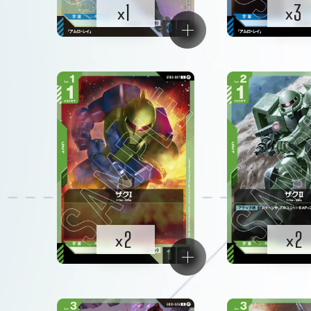
1
3
x
x
2
2
x
x