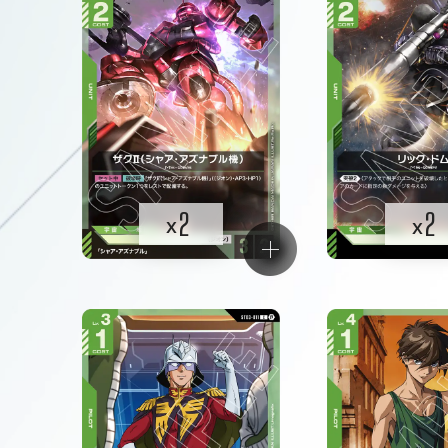
2
2
x
x