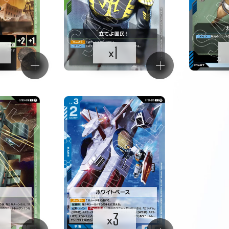
1
x
3
x