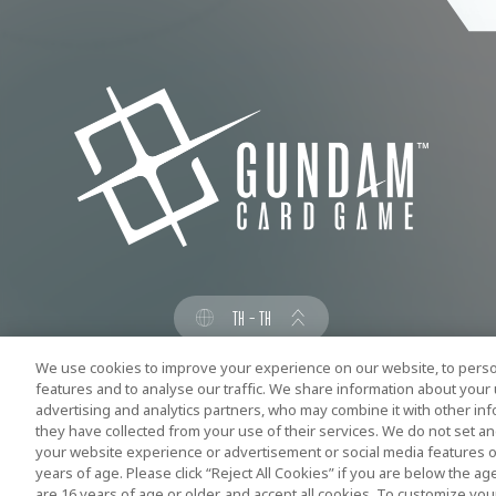
TH - TH
We use cookies to improve your experience on our website, to person
SOCIAL
features and to analyse our traffic. We share information about your 
advertising and analytics partners, who may combine it with other in
they have collected from your use of their services. We do not set a
your website experience or advertisement or social media features o
years of age. Please click “Reject All Cookies” if you are below the age
are 16 years of age or older, and accept all cookies. To customize you