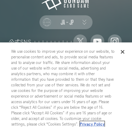
JA - JP
公式SNS
We use cookies to improve your experience on our website, to
personalise content and ads, to provide social media features
and to analyse our traffic. We share information about your
use of our website with our social media, advertising and
推奨環境について
お問い合わせ
analytics partners, who may combine it with other
information that you have provided to them or that they have
Cookies Settings
プライバシーポリシー
collected from your use of their services. We do not set and
プライバシーノーティス
use cookies for the purpose of improving your website
experience or advertisement or social media features or web
YouTubeガイドラインについて
地域を選択する
access analytics for our users under 16 years of age. Please
click “Reject All Cookies” if you are below the age of 16.
Please click “Accept All Cookies” if you are 16 years of age or
older, and accept all cookies. To customize your cookie
本サイトに掲載されているすべての画像・テキスト・データの無断転
settings, please click “Cookies Settings”.
Privacy Policy
用、転載をお断りします。