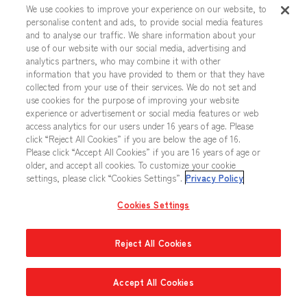
We use cookies to improve your experience on our website, to
personalise content and ads, to provide social media features
and to analyse our traffic. We share information about your
use of our website with our social media, advertising and
analytics partners, who may combine it with other
information that you have provided to them or that they have
collected from your use of their services. We do not set and
青白デッキ
use cookies for the purpose of improving your website
experience or advertisement or social media features or web
access analytics for our users under 16 years of age. Please
click “Reject All Cookies” if you are below the age of 16.
Gブロック優勝
Please click “Accept All Cookies” if you are 16 years of age or
older, and accept all cookies. To customize your cookie
settings, please click “Cookies Settings”.
Privacy Policy
Cookies Settings
Reject All Cookies
Accept All Cookies