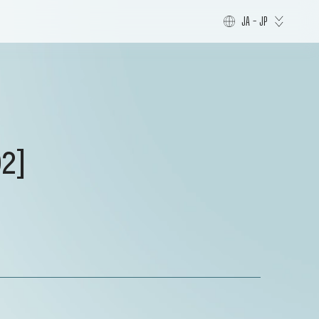
JA - JP
]