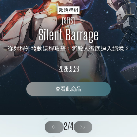
起始牌組
RULES
[ST13]
Silent Barrage
從射程外發動遠程攻擊，將敵人徹底逼入絕境。
2026.9.26
查看此商品
2
4
/