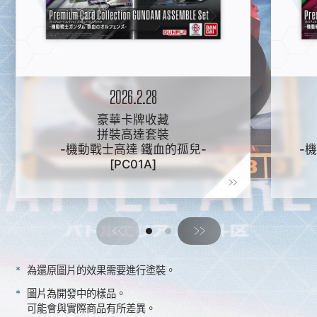
2026.2.28
豪華卡牌收藏
拼裝高達套裝
-機動戰士高達 鐵血的孤兒-
-機
[PC01A]
為還原圖片的效果需要進行塗裝。
圖片為開發中的樣品。
可能會與實際商品有所差異。