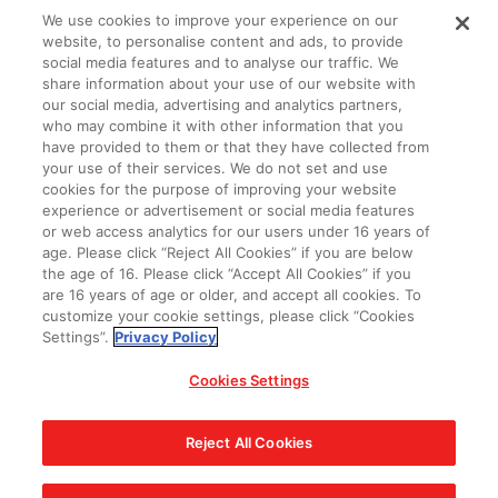
We use cookies to improve your experience on our
website, to personalise content and ads, to provide
social media features and to analyse our traffic. We
ZH - HANT
share information about your use of our website with
our social media, advertising and analytics partners,
who may combine it with other information that you
官方SNS
have provided to them or that they have collected from
your use of their services. We do not set and use
cookies for the purpose of improving your website
experience or advertisement or social media features
or web access analytics for our users under 16 years of
age. Please click “Reject All Cookies” if you are below
Cookies Settings
隱私權政策
聯絡我們
the age of 16. Please click “Accept All Cookies” if you
CHOOSE A REGION
are 16 years of age or older, and accept all cookies. To
customize your cookie settings, please click “Cookies
Settings”.
Privacy Policy
未經許可，禁止使用、轉載此網站中的任何圖片、文本或數據。
Cookies Settings
產品正在開發中，此網站中的圖片可能與實際產品不同。
Reject All Cookies