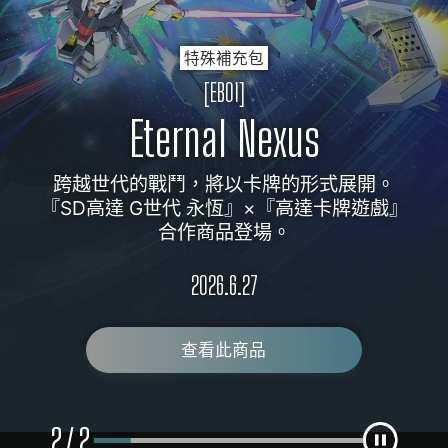
特殊補充包
特殊補充包
補充包
補充包
[GD05]
[GD05]
[EB01]
[EB01]
Freedom Ascension
Freedom Ascension
Eternal Nexus
Eternal Nexus
跨越世代的戰鬥，將以卡牌的形式展開。
跨越世代的戰鬥，將以卡牌的形式展開。
『高達卡牌遊戲』一週年紀念彈。
『高達卡牌遊戲』一週年紀念彈。
『SD高達 G世代 永恆』×『高達卡牌遊戲』
『SD高達 G世代 永恆』×『高達卡牌遊戲』
「突擊自由高達」與「ν高達」等
「突擊自由高達」與「ν高達」等
人氣機體蓄勢待發正式參戰。
人氣機體蓄勢待發正式參戰。
合作商品登場。
合作商品登場。
2026.7.25
2026.7.25
2026.6.27
2026.6.27
查看此商品
查看此商品
查看此商品
查看此商品
2
2
/