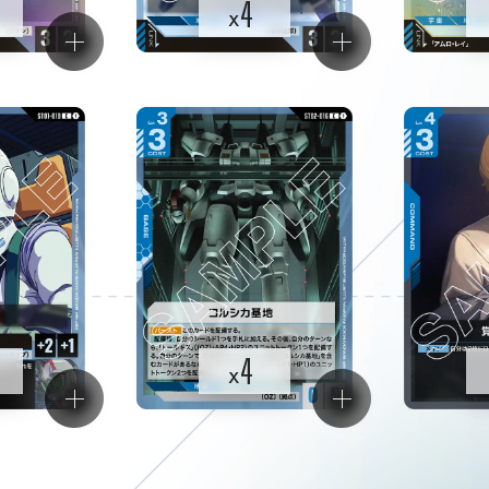
4
x
4
x