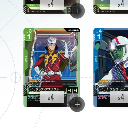
4
4
x
x
4
4
x
x