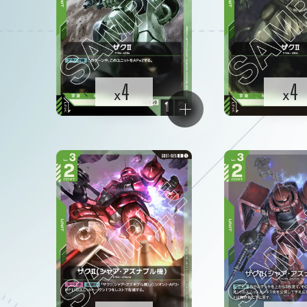
4
4
x
x