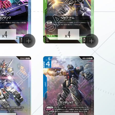
4
4
x
x