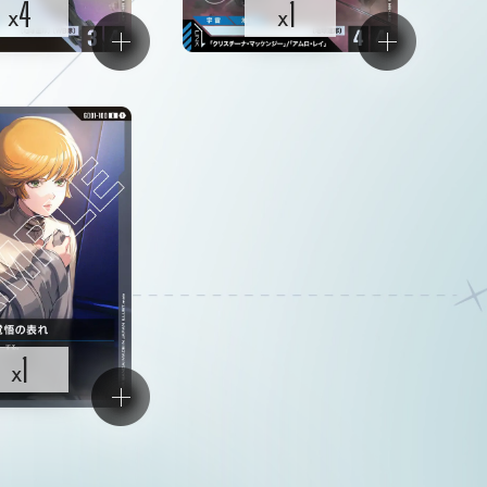
4
1
x
x
1
x