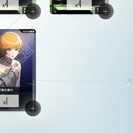
4
4
x
x
1
x