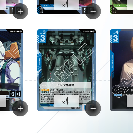
4
x
4
x