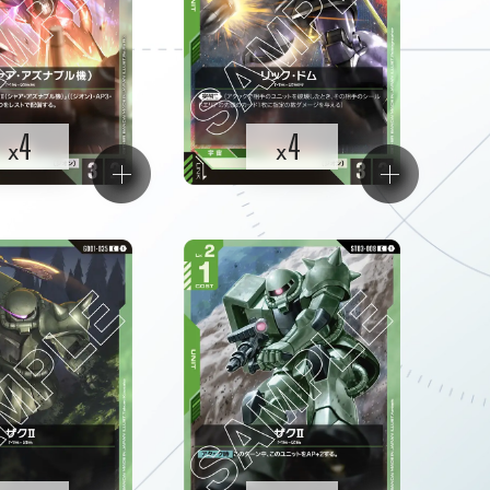
4
4
x
x