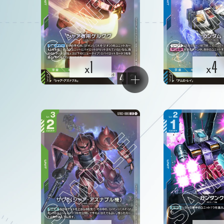
1
4
x
x