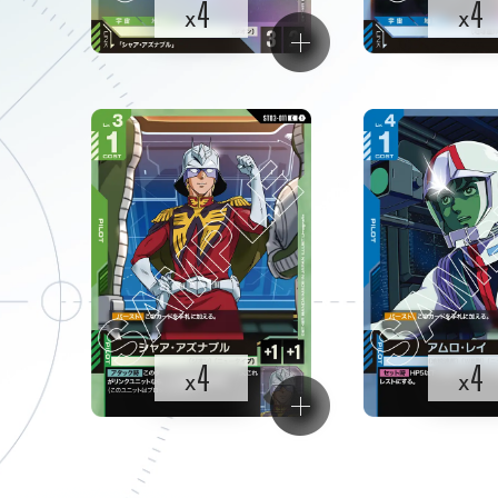
4
4
x
x
4
4
x
x