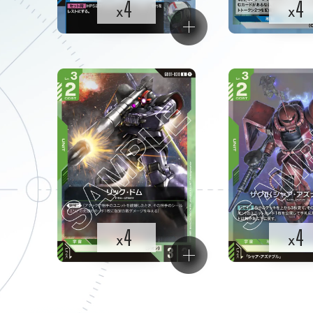
4
4
x
x
4
4
x
x