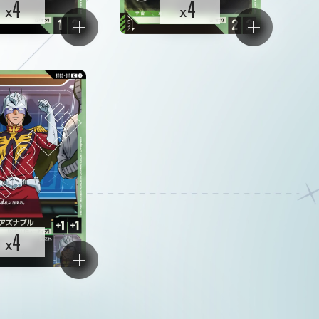
4
4
x
x
4
x