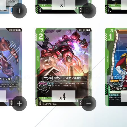
1
x
4
x