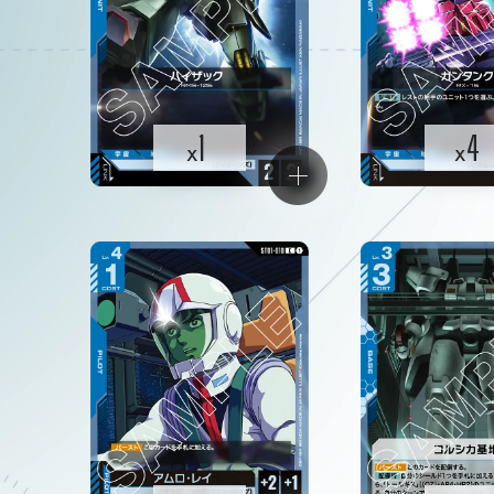
1
4
x
x