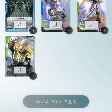
4
4
1
x
x
x
2
x
BANDAI TCG+ で見る