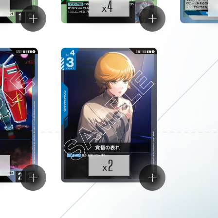
4
x
2
x