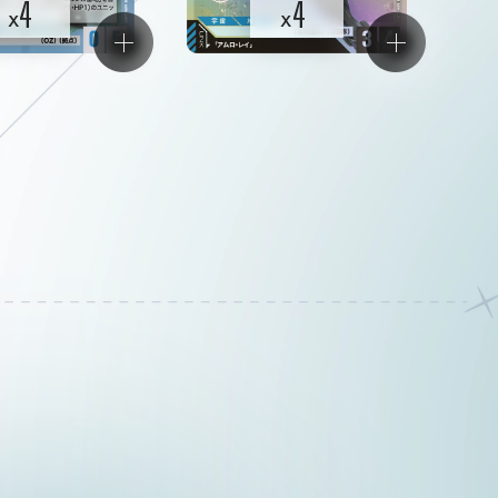
4
4
x
x