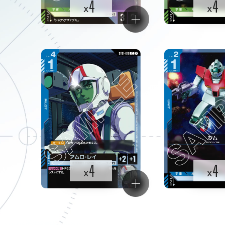
4
4
x
x
4
4
x
x