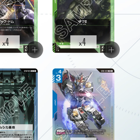
4
4
x
x