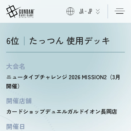
JA - JP
初めての方へ
6位
たっつん 使用デッキ
商品情報
大会名
ニュータイプチャレンジ 2026 MISSION2（3月
ニュース
開催）
開催店舗
カード
カードショップデュエルガルドイオン長岡店
開催日
イベント