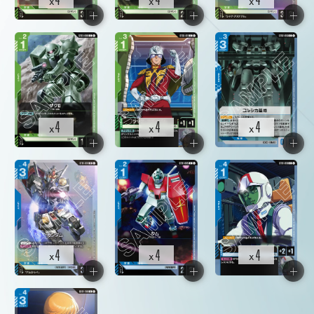
x
x
x
4
4
4
x
x
x
4
4
4
x
x
x