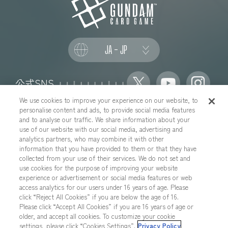
JA - JP
公式SNS
We use cookies to improve your experience on our website, to
personalise content and ads, to provide social media features
and to analyse our traffic. We share information about your
use of our website with our social media, advertising and
推奨環境について
お問い合わせ
analytics partners, who may combine it with other
information that you have provided to them or that they have
Cookies Settings
プライバシーポリシー
collected from your use of their services. We do not set and
プライバシーノーティス
use cookies for the purpose of improving your website
experience or advertisement or social media features or web
YouTubeガイドラインについて
地域を選択する
access analytics for our users under 16 years of age. Please
click “Reject All Cookies” if you are below the age of 16.
Please click “Accept All Cookies” if you are 16 years of age or
older, and accept all cookies. To customize your cookie
本サイトに掲載されているすべての画像・テキスト・データの無断転
settings, please click “Cookies Settings”.
Privacy Policy