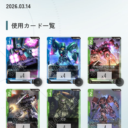
2026.03.14
ルール・Q&A
使用カード一覧
ショップ
4
4
4
x
x
x
4
4
4