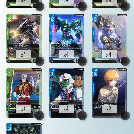
x
x
x
4
4
4
x
x
x
4
4
2
x
x
x