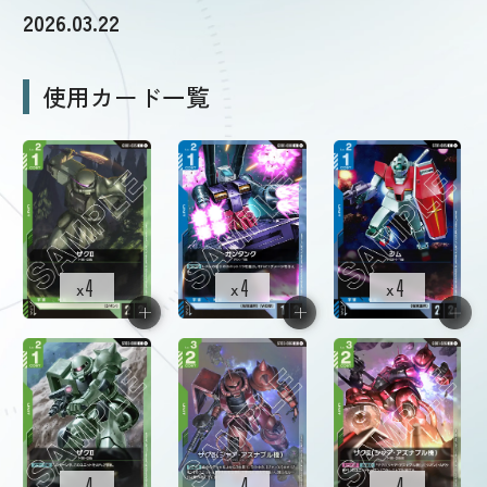
2026.03.22
ルール・Q&A
使用カード一覧
ショップ
4
4
4
x
x
x
4
4
4