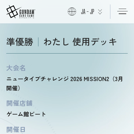
JA - JP
初めての方へ
準優勝
わたし 使用デッキ
商品情報
大会名
ニュータイプチャレンジ 2026 MISSION2（3月
ニュース
開催）
開催店舗
カード
ゲーム館ビート
開催日
イベント