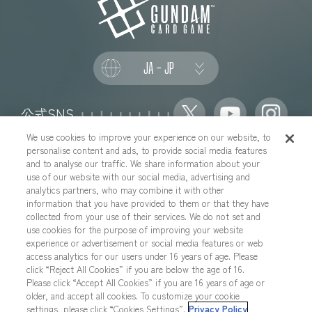
JA - JP
公式SNS
We use cookies to improve your experience on our website, to
personalise content and ads, to provide social media features
and to analyse our traffic. We share information about your
use of our website with our social media, advertising and
推奨環境について
お問い合わせ
analytics partners, who may combine it with other
information that you have provided to them or that they have
Cookies Settings
プライバシーポリシー
collected from your use of their services. We do not set and
プライバシーノーティス
use cookies for the purpose of improving your website
experience or advertisement or social media features or web
YouTubeガイドラインについて
地域を選択する
access analytics for our users under 16 years of age. Please
click “Reject All Cookies” if you are below the age of 16.
Please click “Accept All Cookies” if you are 16 years of age or
older, and accept all cookies. To customize your cookie
本サイトに掲載されているすべての画像・テキスト・データの無断転
settings, please click “Cookies Settings”.
Privacy Policy