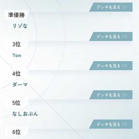
デッキを見る
準優勝
ルール・Q&A
リゾな
デッキを見る
ショップ
3位
Ton
デッキを見る
4位
ダーマ
デッキを見る
5位
なしおぷん
デッキを見る
6位