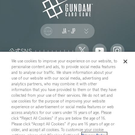
JA - JP
公式SNS
We use cookies to improve your experience on our website, to
personalise content and ads, to provide social media features
and to analyse our traffic. We share information about your
use of our website with our social media, advertising and
推奨環境について
お問い合わせ
analytics partners, who may combine it with other
information that you have provided to them or that they have
Cookies Settings
プライバシーポリシー
collected from your use of their services. We do not set and
プライバシーノーティス
use cookies for the purpose of improving your website
experience or advertisement or social media features or web
YouTubeガイドラインについて
地域を選択する
access analytics for our users under 16 years of age. Please
click “Reject All Cookies” if you are below the age of 16.
Please click “Accept All Cookies” if you are 16 years of age or
older, and accept all cookies. To customize your cookie
本サイトに掲載されているすべての画像・テキスト・データの無断転