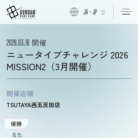
JA - JP
初めての方へ
開催
2026.03.16
ニュータイプチャレンジ 2026
商品情報
MISSION2（3月開催）
ニュース
開催店舗
TSUTAYA西五反田店
カード
優勝
イベント
なた