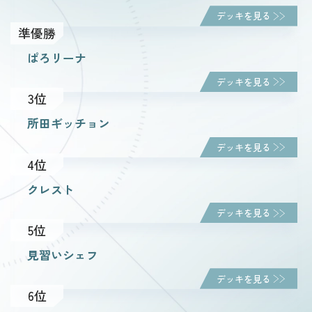
デッキを見る
準優勝
ルール・Q&A
ぱろリーナ
デッキを見る
ショップ
3位
所田ギッチョン
デッキを見る
4位
クレスト
デッキを見る
5位
見習いシェフ
デッキを見る
6位