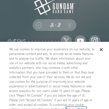
JA - JP
公式SNS
We use cookies to improve your experience on our website, to
personalise content and ads, to provide social media features
and to analyse our traffic. We share information about your
use of our website with our social media, advertising and
推奨環境について
お問い合わせ
analytics partners, who may combine it with other
information that you have provided to them or that they have
Cookies Settings
プライバシーポリシー
collected from your use of their services. We do not set and
プライバシーノーティス
use cookies for the purpose of improving your website
experience or advertisement or social media features or web
YouTubeガイドラインについて
地域を選択する
access analytics for our users under 16 years of age. Please
click “Reject All Cookies” if you are below the age of 16.
Please click “Accept All Cookies” if you are 16 years of age or
older, and accept all cookies. To customize your cookie
本サイトに掲載されているすべての画像・テキスト・データの無断転