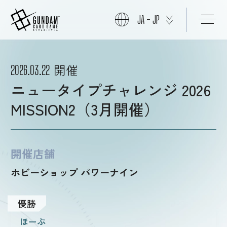
JA - JP
初めての方へ
開催
2026.03.22
ニュータイプチャレンジ 2026
商品情報
MISSION2（3月開催）
ニュース
開催店舗
ホビーショップ パワーナイン
カード
優勝
イベント
ほーぷ