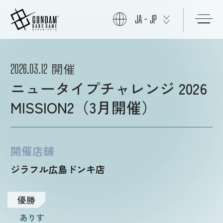
JA - JP
初めての方へ
開催
2026.03.12
ニュータイプチャレンジ 2026
商品情報
MISSION2（3月開催）
ニュース
開催店舗
ジラフル広島ドンキ店
カード
優勝
イベント
ありす