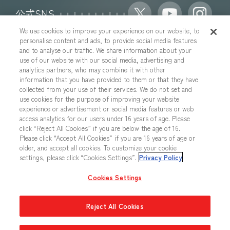
公式SNS
We use cookies to improve your experience on our website, to
personalise content and ads, to provide social media features
and to analyse our traffic. We share information about your
use of our website with our social media, advertising and
推奨環境について
お問い合わせ
analytics partners, who may combine it with other
information that you have provided to them or that they have
Cookies Settings
プライバシーポリシー
collected from your use of their services. We do not set and
プライバシーノーティス
use cookies for the purpose of improving your website
experience or advertisement or social media features or web
YouTubeガイドラインについて
地域を選択する
access analytics for our users under 16 years of age. Please
click “Reject All Cookies” if you are below the age of 16.
Please click “Accept All Cookies” if you are 16 years of age or
older, and accept all cookies. To customize your cookie
本サイトに掲載されているすべての画像・テキスト・データの無断転
settings, please click “Cookies Settings”.
Privacy Policy
用、転載をお断りします。
開発中につき、本サイトで使用している画像と実際の商品とは異なる
Cookies Settings
場合がございます。
Reject All Cookies