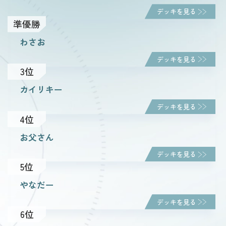
デッキを見る
準優勝
ルール・Q&A
わさお
デッキを見る
ショップ
3位
カイリキー
デッキを見る
4位
お父さん
デッキを見る
5位
やなだー
デッキを見る
6位