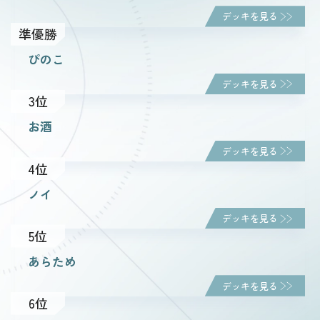
デッキを見る
準優勝
ルール・Q&A
ぴのこ
デッキを見る
ショップ
3位
お酒
デッキを見る
4位
ノイ
デッキを見る
5位
あらため
デッキを見る
6位