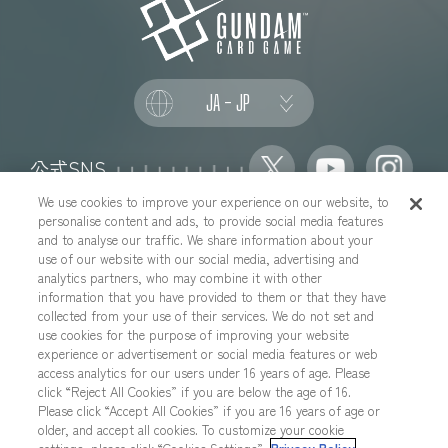
JA - JP
公式SNS
We use cookies to improve your experience on our website, to
personalise content and ads, to provide social media features
and to analyse our traffic. We share information about your
use of our website with our social media, advertising and
推奨環境について
お問い合わせ
analytics partners, who may combine it with other
information that you have provided to them or that they have
Cookies Settings
プライバシーポリシー
collected from your use of their services. We do not set and
プライバシーノーティス
use cookies for the purpose of improving your website
experience or advertisement or social media features or web
YouTubeガイドラインについて
地域を選択する
access analytics for our users under 16 years of age. Please
click “Reject All Cookies” if you are below the age of 16.
Please click “Accept All Cookies” if you are 16 years of age or
older, and accept all cookies. To customize your cookie
本サイトに掲載されているすべての画像・テキスト・データの無断転