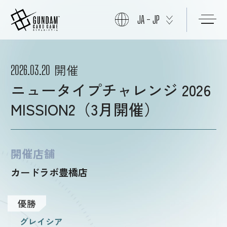
JA - JP
初めての方へ
開催
2026.03.20
ニュータイプチャレンジ 2026
商品情報
MISSION2（3月開催）
ニュース
開催店舗
カードラボ豊橋店
カード
優勝
イベント
グレイシア