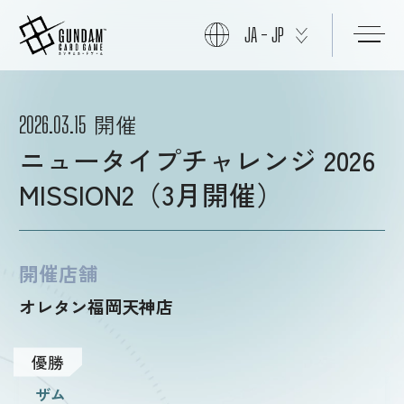
JA - JP
初めての方へ
開催
2026.03.15
ニュータイプチャレンジ 2026
商品情報
MISSION2（3月開催）
ニュース
開催店舗
オレタン福岡天神店
カード
優勝
イベント
ザム