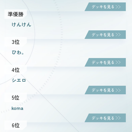
デッキを見る
準優勝
ルール・Q&A
けんけん
デッキを見る
ショップ
3位
ひわ。
デッキを見る
4位
シエロ
デッキを見る
5位
koma
デッキを見る
6位