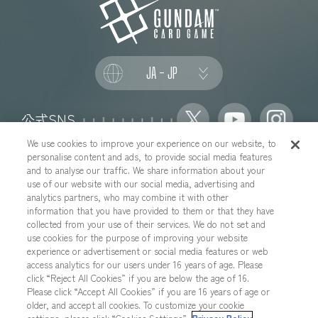
JA - JP
公式SNS
We use cookies to improve your experience on our website, to
personalise content and ads, to provide social media features
and to analyse our traffic. We share information about your
use of our website with our social media, advertising and
推奨環境について
お問い合わせ
analytics partners, who may combine it with other
information that you have provided to them or that they have
Cookies Settings
プライバシーポリシー
collected from your use of their services. We do not set and
プライバシーノーティス
use cookies for the purpose of improving your website
experience or advertisement or social media features or web
YouTubeガイドラインについて
地域を選択する
access analytics for our users under 16 years of age. Please
click “Reject All Cookies” if you are below the age of 16.
Please click “Accept All Cookies” if you are 16 years of age or
older, and accept all cookies. To customize your cookie
本サイトに掲載されているすべての画像・テキスト・データの無断転