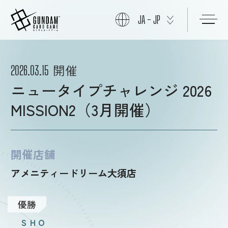
JA - JP
初めての方へ
開催
2026.03.15
ニュータイプチャレンジ 2026
商品情報
MISSION2（3月開催）
ニュース
開催店舗
アメニティードリーム大須店
カード
優勝
イベント
ＳＨＯ