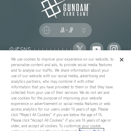
JA - JP
公式SNS
We use cookies to improve your experience on our website, to
personalise content and ads, to provide social media features
and to analyse our traffic. We share information about your
use of our website with our social media, advertising and
推奨環境について
お問い合わせ
analytics partners, who may combine it with other
information that you have provided to them or that they have
Cookies Settings
プライバシーポリシー
collected from your use of their services. We do not set and
プライバシーノーティス
use cookies for the purpose of improving your website
experience or advertisement or social media features or web
YouTubeガイドラインについて
地域を選択する
access analytics for our users under 16 years of age. Please
click “Reject All Cookies” if you are below the age of 16.
Please click “Accept All Cookies” if you are 16 years of age or
older, and accept all cookies. To customize your cookie
本サイトに掲載されているすべての画像・テキスト・データの無断転