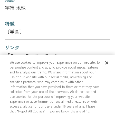
宇宙 地球
特徴
〔学園〕
リンク
「スレッタ・マーキュリー」
We use cookies to improve your experience on our website, to
personalise content and ads, to provide social media features
5
5
AP
HP
and to analyse our traffic. We share information about your
use of our website with our social media, advertising and
analytics partners, who may combine it with other
出典タイトル
information that you have provided to them or that they have
collected from your use of their services. We do not set and
機動戦士ガンダム 水星の魔女
use cookies for the purpose of improving your website
experience or advertisement or social media features or web
access analytics for our users under 16 years of age. Please
入手情報
click “Reject All Cookies” if you are below the age of 16.