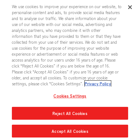
カードリスト
商品情報
We use cookies to improve your experience on our website, to
personalise content and ads, to provide social media features
and to analyse our traffic. We share information about your
use of our website with our social media, advertising and
analytics partners, who may combine it with other
このカードのQ&A
information that you have provided to them or that they have
collected from your use of their services. We do not set and
use cookies for the purpose of improving your website
Q265
2026.04.10
更新
experience or advertisement or social media features or web
access analytics for our users under 16 years of age. Please
click “Reject All Cookies” if you are below the age of 16.
この効果は、相手のユニットがいないときに自分
Please click “Accept All Cookies” if you are 16 years of age or
のユニット1つだけを選んで発動できますか？
older, and accept all cookies. To customize your cookie
settings, please click “Cookies Settings”.
Privacy Policy
いいえ、両方選べなければ発動しません。
Cookies Settings
Reject All Cookies
Accept All Cookies