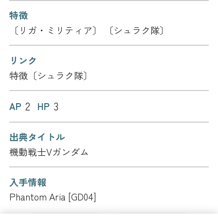
特徴
〔リガ・ミリティア〕 〔シュラク隊〕
リンク
特徴〔シュラク隊〕
2
3
AP
HP
出典タイトル
機動戦士Vガンダム
入手情報
Phantom Aria [GD04]